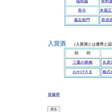
福和蔵
井村
木屋正
而今
義左衛門
若戎
入賞酒
（入賞酒とは優秀と認
銘 柄
三重の寒梅
丸彦
おかげさま
株式
賞履歴