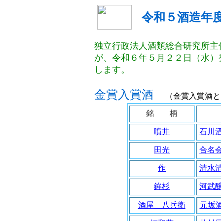
令和５酒造年
独立行政法人酒類総合研究所主
が、令和６年５月２２日（水）
します。
金賞入賞酒
（金賞入賞酒と
銘 柄
噴井
石川
田光
合名
作
清水
鉾杉
河武
酒屋 八兵衛
元坂